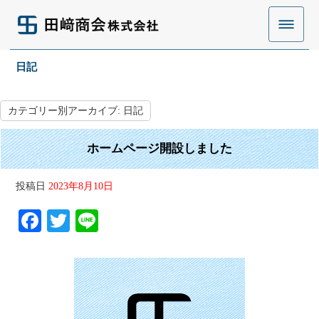
日記
カテゴリー別アーカイブ:
日記
ホームページ開設しました
投稿日
2023年8月10日
Fa
T
Li
ce
wi
ne
bo
tte
ok
r