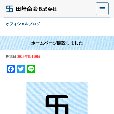
オフィシャルブログ
ホームページ開設しました
投稿日
2023年8月10日
Fa
T
Li
ce
wi
ne
bo
tte
ok
r